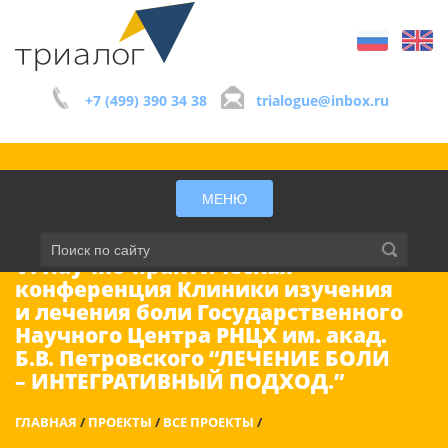
+7 (499) 390 34 38
trialogue@inbox.ru
МЕНЮ
VI Научно-практическая
конференция Клиники изучения
и лечения боли Государственного
Научного Центра РНЦХ им. акад.
Б.В. Петровского “ЛЕЧЕНИЕ БОЛИ
– ИНТЕГРАТИВНЫЙ ПОДХОД.”
ГЛАВНАЯ
/
ПРОЕКТЫ
/
ВСЕ ПРОЕКТЫ
/