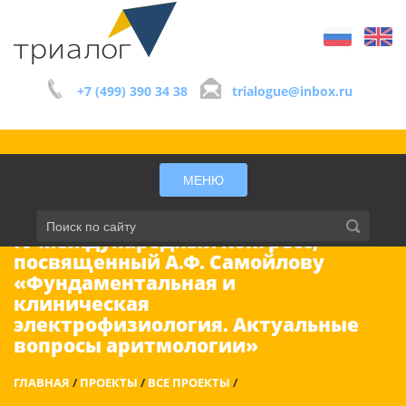
+7 (499) 390 34 38
trialogue@inbox.ru
МЕНЮ
IV Международный конгресс,
посвященный А.Ф. Самойлову
«Фундаментальная и
клиническая
электрофизиология. Актуальные
вопросы аритмологии»
ГЛАВНАЯ
/
ПРОЕКТЫ
/
ВСЕ ПРОЕКТЫ
/