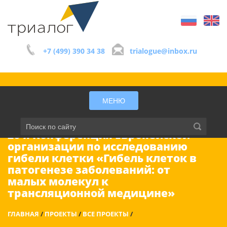
+7 (499) 390 34 38
trialogue@inbox.ru
МЕНЮ
26-я Конференция Европейской
организации по исследованию
гибели клетки «Гибель клеток в
патогенезе заболеваний: от
малых молекул к
трансляционной медицине»
ГЛАВНАЯ
/
ПРОЕКТЫ
/
ВСЕ ПРОЕКТЫ
/